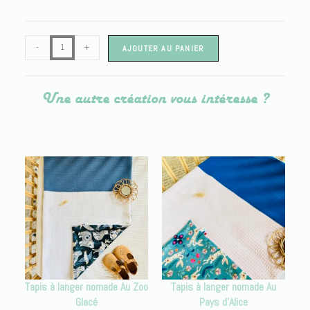
-
+
AJOUTER AU PANIER
Une autre création vous intéresse ?
Tapis à langer nomade Au Zoo
Tapis à langer nomade Au
Glacé
Pays d’Alice